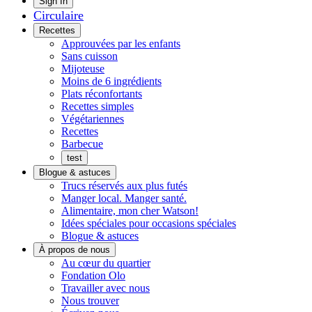
Main
Sign In
Circulaire
Menu
Recettes
Approuvées par les enfants
Sans cuisson
Mijoteuse
Moins de 6 ingrédients
Plats réconfortants
Recettes simples
Végétariennes
Recettes
Barbecue
test
Blogue & astuces
Trucs réservés aux plus futés
Manger local. Manger santé.
Alimentaire, mon cher Watson!
Idées spéciales pour occasions spéciales
Blogue & astuces
À propos de nous
Histoires
Au cœur du quartier
de
Fondation Olo
quartier
Travailler avec nous
Nous trouver