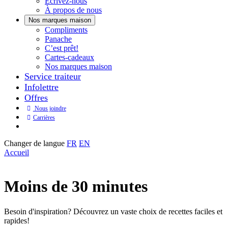
Écrivez-nous
À propos de nous
Nos marques maison
Notre
Compliments
Découvrez
marque
Panache
Panache
Toujours
maison
C’est prêt!
bons.
qui
Cartes-cadeaux
Toujours
goûte
Nos marques maison
prêts
maison.
Service traiteur
à
Infolettre
manger.
Offres
Nous joindre
Carrières
Changer de langue
FR
EN
Accueil
Moins de 30 minutes
Besoin d'inspiration? Découvrez un vaste choix de recettes faciles et
rapides!