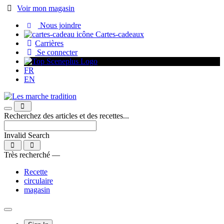
Passer
Voir mon magasin
au
Nous joindre
contenu
Cartes-cadeaux
Carrières
Se connecter
FR
EN
Recherchez des articles et des recettes...
Invalid Search
Submit
Très recherché —
Recette
circulaire
magasin