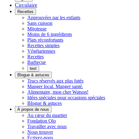
Circulaire
Menu
Recettes
Approuvées par les enfants
Sans cuisson
Mijoteuse
Moins de 6 ingrédients
Plats réconfortants
Recettes simples
Végétariennes
Recettes
Barbecue
test
Blogue & astuces
Trucs réservés aux plus futés
Manger local. Manger santé.
Alimentaire, mon cher Watson!
Idées spéciales pour occasions spéciales
Blogue & astuces
À propos de nous
Histoires
Au cœur du quartier
de
Fondation Olo
quartier
Travailler avec nous
Nous trouver
Écrivez-nous