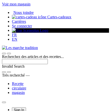
Passer
Voir mon magasin
au
Nous joindre
contenu
Cartes-cadeaux
Carrières
Se connecter
FR
EN
Recherchez des articles et des recettes...
Invalid Search
Submit
Très recherché —
Recette
circulaire
magasin
Main
Sign In