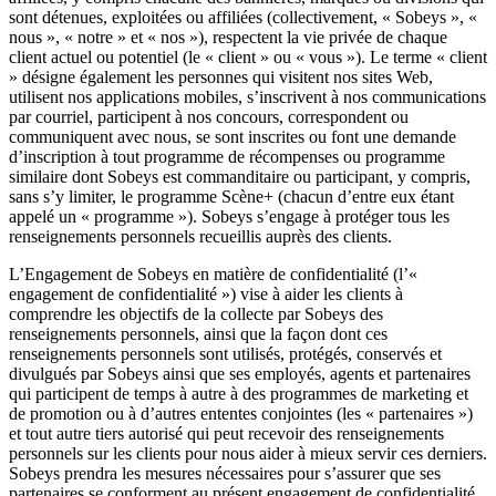
sont détenues, exploitées ou affiliées (collectivement, « Sobeys », «
nous », « notre » et « nos »), respectent la vie privée de chaque
client actuel ou potentiel (le « client » ou « vous »). Le terme « client
» désigne également les personnes qui visitent nos sites Web,
utilisent nos applications mobiles, s’inscrivent à nos communications
par courriel, participent à nos concours, correspondent ou
communiquent avec nous, se sont inscrites ou font une demande
d’inscription à tout programme de récompenses ou programme
similaire dont Sobeys est commanditaire ou participant, y compris,
sans s’y limiter, le programme Scène+ (chacun d’entre eux étant
appelé un « programme »). Sobeys s’engage à protéger tous les
renseignements personnels recueillis auprès des clients.
L’Engagement de Sobeys en matière de confidentialité (l’«
engagement de confidentialité ») vise à aider les clients à
comprendre les objectifs de la collecte par Sobeys des
renseignements personnels, ainsi que la façon dont ces
renseignements personnels sont utilisés, protégés, conservés et
divulgués par Sobeys ainsi que ses employés, agents et partenaires
qui participent de temps à autre à des programmes de marketing et
de promotion ou à d’autres ententes conjointes (les « partenaires »)
et tout autre tiers autorisé qui peut recevoir des renseignements
personnels sur les clients pour nous aider à mieux servir ces derniers.
Sobeys prendra les mesures nécessaires pour s’assurer que ses
partenaires se conforment au présent engagement de confidentialité.