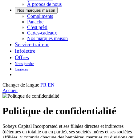
À propos de nous
Nos marques maison
Notre
Compliments
Découvrez
marque
Panache
Panache
Toujours
maison
C’est prêt!
bons.
qui
Cartes-cadeaux
Toujours
goûte
Nos marques maison
prêts
maison.
Service traiteur
à
Infolettre
manger.
Offres
Nous joindre
Carrières
Changer de langue
FR
EN
Accueil
Politique de confidentialité
Sobeys Capital Incorporated et ses filiales directes et indirectes
(détenues en totalité ou en partie), ses sociétés mères et ses sociétés
affiliées, y compris chacune des bannières, marques ou divisions qui