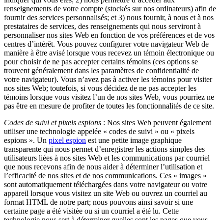
renseignements de votre compte (stockés sur nos ordinateurs) afin de
fournir des services personnalisés; et 3) nous fournir, à nous et à nos
prestataires de services, des renseignements qui nous serviront à
personnaliser nos sites Web en fonction de vos préférences et de vos
centres d’intérêt. Vous pouvez configurer votre navigateur Web de
manière à être avisé lorsque vous recevez un témoin électronique ou
pour choisir de ne pas accepter certains témoins (ces options se
trouvent généralement dans les paramètres de confidentialité de
votre navigateur). Vous n’avez pas à activer les témoins pour visiter
nos sites Web; toutefois, si vous décidez de ne pas accepter les
témoins lorsque vous visitez l’un de nos sites Web, vous pourriez ne
pas être en mesure de profiter de toutes les fonctionnalités de ce site.
Codes de suivi et pixels espions
: Nos sites Web peuvent également
utiliser une technologie appelée « codes de suivi » ou « pixels
espions ». Un
pixel espion
est une petite image graphique
transparente qui nous permet d’enregistrer les actions simples des
utilisateurs liées à nos sites Web et les communications par courriel
que nous recevons afin de nous aider à déterminer l’utilisation et
l’efficacité de nos sites et de nos communications. Ces « images »
sont automatiquement téléchargées dans votre navigateur ou votre
appareil lorsque vous visitez un site Web ou ouvrez un courriel au
format HTML de notre part; nous pouvons ainsi savoir si une
certaine page a été visitée ou si un courriel a été lu. Cette
technologie nous sert à déterminer quelles sont les pages que vous