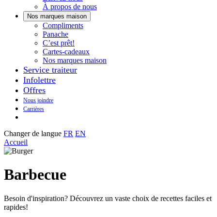
À propos de nous
Nos marques maison
Notre
Compliments
Découvrez
marque
Panache
Panache
Toujours
maison
C’est prêt!
bons.
qui
Cartes-cadeaux
Toujours
goûte
Nos marques maison
prêts
maison.
Service traiteur
à
Infolettre
manger.
Offres
Nous joindre
Carrières
Changer de langue
FR
EN
Accueil
Barbecue
Besoin d'inspiration? Découvrez un vaste choix de recettes faciles et
rapides!