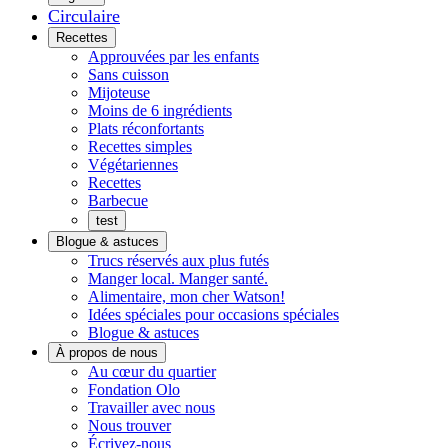
Circulaire
Menu
Recettes
Approuvées par les enfants
Sans cuisson
Mijoteuse
Moins de 6 ingrédients
Plats réconfortants
Recettes simples
Végétariennes
Recettes
Barbecue
test
Blogue & astuces
Trucs réservés aux plus futés
Manger local. Manger santé.
Alimentaire, mon cher Watson!
Idées spéciales pour occasions spéciales
Blogue & astuces
À propos de nous
Histoires
Au cœur du quartier
de
Fondation Olo
quartier
Travailler avec nous
Nous trouver
Écrivez-nous