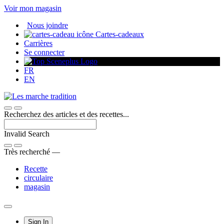
Passer
Voir mon magasin
au
Nous joindre
contenu
Cartes-cadeaux
Carrières
Se connecter
FR
EN
Recherchez des articles et des recettes...
Invalid Search
Submit
Très recherché —
Recette
circulaire
magasin
Main
Sign In