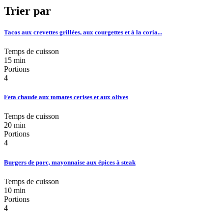
Trier par
Tacos aux crevettes grillées, aux courgettes et à la coria...
Temps de cuisson
15 min
Portions
4
Feta chaude aux tomates cerises et aux olives
Temps de cuisson
20 min
Portions
4
Burgers de porc, mayonnaise aux épices à steak
Temps de cuisson
10 min
Portions
4