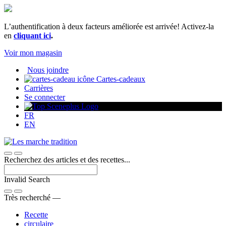
Passer
au
contenu
L’authentification à deux facteurs améliorée est arrivée! Activez-la
en
cliquant ici
.
Voir mon magasin
Nous joindre
Cartes-cadeaux
Carrières
Se connecter
FR
EN
Recherchez des articles et des recettes...
Invalid Search
Submit
Très recherché —
Recette
circulaire