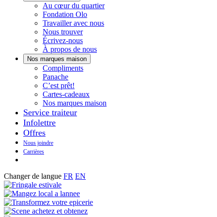
Histoires
Au cœur du quartier
de
Fondation Olo
quartier
Travailler avec nous
Nous trouver
Écrivez-nous
À propos de nous
Nos marques maison
Notre
Compliments
Découvrez
marque
Panache
Panache
Toujours
maison
C’est prêt!
bons.
qui
Cartes-cadeaux
Toujours
goûte
Nos marques maison
prêts
maison.
Service traiteur
à
Infolettre
manger.
Offres
Nous joindre
Carrières
Changer de langue
FR
EN