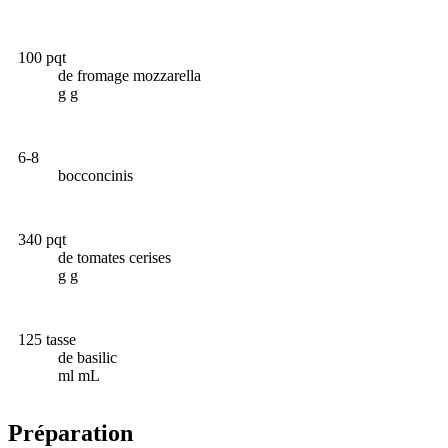
100 pqt
de fromage mozzarella
g g
6-8
bocconcinis
340 pqt
de tomates cerises
g g
125 tasse
de basilic
ml mL
Préparation