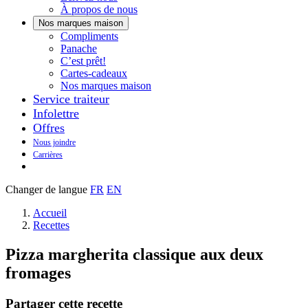
À propos de nous
Nos marques maison
Notre
Compliments
Découvrez
marque
Panache
Panache
Toujours
maison
C’est prêt!
bons.
qui
Cartes-cadeaux
Toujours
goûte
Nos marques maison
prêts
maison.
Service traiteur
à
Infolettre
manger.
Offres
Nous joindre
Carrières
Changer de langue
FR
EN
Accueil
Recettes
Pizza margherita classique aux deux
fromages
Partager cette recette