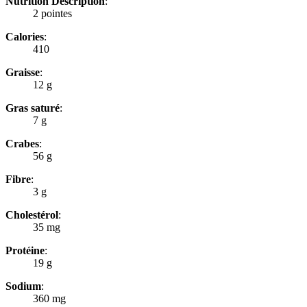
Nutrition Description
:
2 pointes
Calories
:
410
Graisse
:
12 g
Gras saturé
:
7 g
Crabes
:
56 g
Fibre
:
3 g
Cholestérol
:
35 mg
Protéine
:
19 g
Sodium
:
360 mg