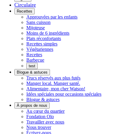
Circulaire
Menu
Recettes
Approuvées par les enfants
Sans cuisson
Mijoteuse
Moins de 6 ingrédients
Plats réconfortants
Recettes simples
Végétariennes
Recettes
Barbecue
test
Blogue & astuces
Trucs réservés aux plus futés
Manger local. Manger santé.
Alimentaire, mon cher Watson!
Idées spéciales pour occasions spéciales
Blogue & astuces
À propos de nous
Histoires
Au cœur du quartier
de
Fondation Olo
quartier
Travailler avec nous
Nous trouver
Écrivez-nous