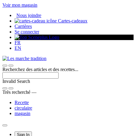
Passer
Voir mon magasin
au
Nous joindre
contenu
Cartes-cadeaux
Carrières
Se connecter
FR
EN
Recherchez des articles et des recettes...
Invalid Search
Submit
Très recherché —
Recette
circulaire
magasin
Main
Sign In