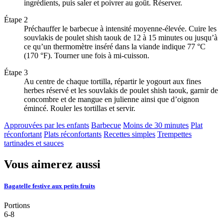
ingrédients, puis saler et poivrer au goût. Réserver.
Étape 2
Préchauffer le barbecue à intensité moyenne-élevée. Cuire les
souvlakis de poulet shish taouk de 12 à 15 minutes ou jusqu’à
ce qu’un thermomètre inséré dans la viande indique 77 °C
(170 °F). Tourner une fois à mi-cuisson.
Étape 3
Au centre de chaque tortilla, répartir le yogourt aux fines
herbes réservé et les souvlakis de poulet shish taouk, garnir de
concombre et de mangue en julienne ainsi que d’oignon
émincé. Rouler les tortillas et servir.
Approuvées par les enfants
Barbecue
Moins de 30 minutes
Plat
réconfortant
Plats réconfortants
Recettes simples
Trempettes
tartinades et sauces
Vous aimerez aussi
Bagatelle festive aux petits fruits
Portions
6-8