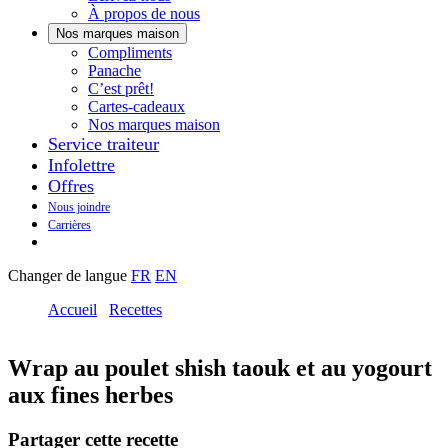
À propos de nous
Nos marques maison
Notre
Compliments
Découvrez
marque
Panache
Panache
Toujours
maison
C’est prêt!
bons.
qui
Cartes-cadeaux
Toujours
goûte
Nos marques maison
prêts
maison.
Service traiteur
à
Infolettre
manger.
Offres
Nous joindre
Carrières
Changer de langue
FR
EN
Accueil
Recettes
Wrap au poulet shish taouk et au yogourt
aux fines herbes
Partager cette recette