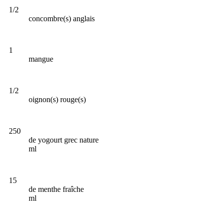
1/2
concombre(s) anglais
1
mangue
1/2
oignon(s) rouge(s)
250
de yogourt grec nature
ml
15
de menthe fraîche
ml