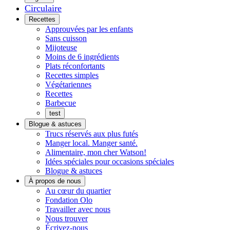
Circulaire
Menu
Recettes
Approuvées par les enfants
Sans cuisson
Mijoteuse
Moins de 6 ingrédients
Plats réconfortants
Recettes simples
Végétariennes
Recettes
Barbecue
test
Blogue & astuces
Trucs réservés aux plus futés
Manger local. Manger santé.
Alimentaire, mon cher Watson!
Idées spéciales pour occasions spéciales
Blogue & astuces
À propos de nous
Histoires
Au cœur du quartier
de
Fondation Olo
quartier
Travailler avec nous
Nous trouver
Écrivez-nous