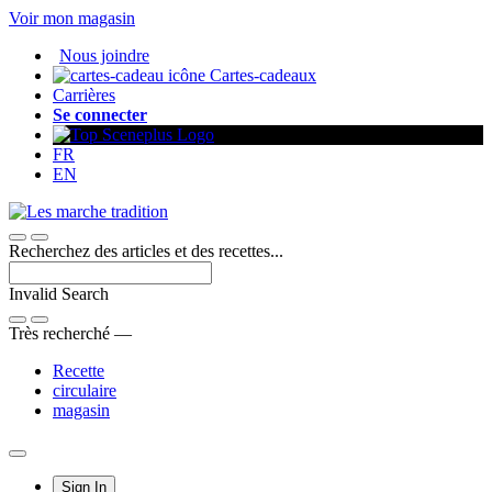
Passer
Voir mon magasin
au
Nous joindre
contenu
Cartes-cadeaux
Carrières
Se connecter
FR
EN
Recherchez des articles et des recettes...
Invalid Search
Submit
Très recherché —
Recette
circulaire
magasin
Main
Sign In