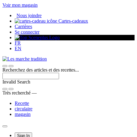
Passer
Voir mon magasin
au
Nous joindre
contenu
Cartes-cadeaux
Carrières
Se connecter
FR
EN
Recherchez des articles et des recettes...
Invalid Search
Submit
Très recherché —
Recette
circulaire
magasin
Main
Sign In