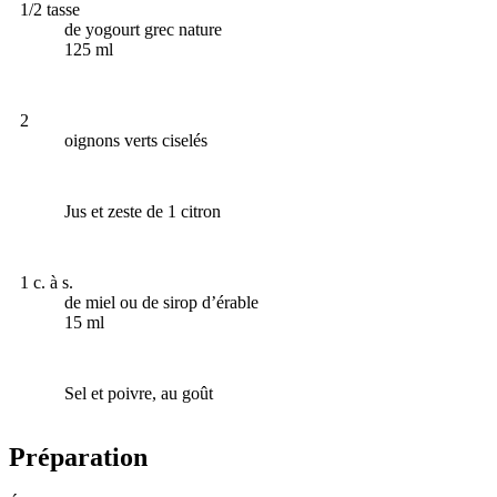
1/2 tasse
de yogourt grec nature
125 ml
2
oignons verts ciselés
Jus et zeste de 1 citron
1 c. à s.
de miel ou de sirop d’érable
15 ml
Sel et poivre, au goût
Préparation