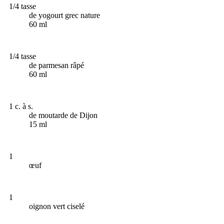
1/4 tasse
de yogourt grec nature
60 ml
1/4 tasse
de parmesan râpé
60 ml
1 c. à s.
de moutarde de Dijon
15 ml
1
œuf
1
oignon vert ciselé