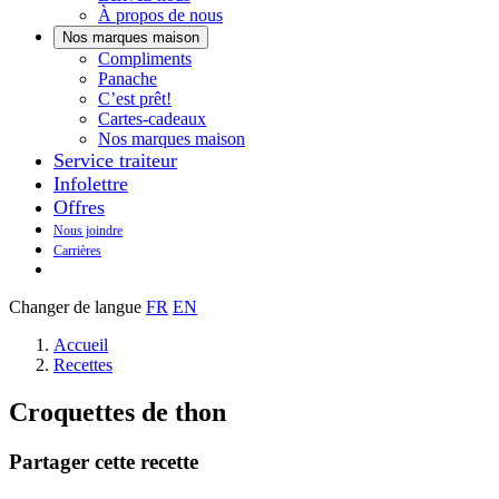
À propos de nous
Nos marques maison
Notre
Compliments
Découvrez
marque
Panache
Panache
Toujours
maison
C’est prêt!
bons.
qui
Cartes-cadeaux
Toujours
goûte
Nos marques maison
prêts
maison.
Service traiteur
à
Infolettre
manger.
Offres
Nous joindre
Carrières
Changer de langue
FR
EN
Accueil
Recettes
Croquettes de thon
Partager cette recette