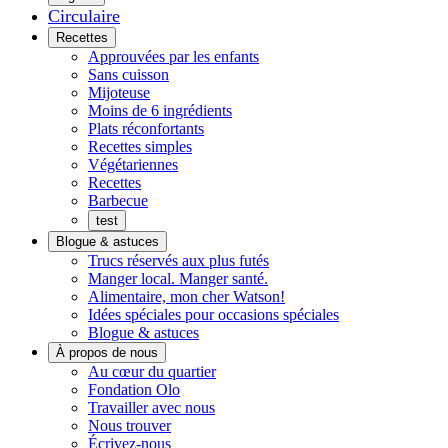
Circulaire
Menu
Recettes
Approuvées par les enfants
Sans cuisson
Mijoteuse
Moins de 6 ingrédients
Plats réconfortants
Recettes simples
Végétariennes
Recettes
Barbecue
test
Blogue & astuces
Trucs réservés aux plus futés
Manger local. Manger santé.
Alimentaire, mon cher Watson!
Idées spéciales pour occasions spéciales
Blogue & astuces
À propos de nous
Histoires
Au cœur du quartier
de
Fondation Olo
quartier
Travailler avec nous
Nous trouver
Écrivez-nous