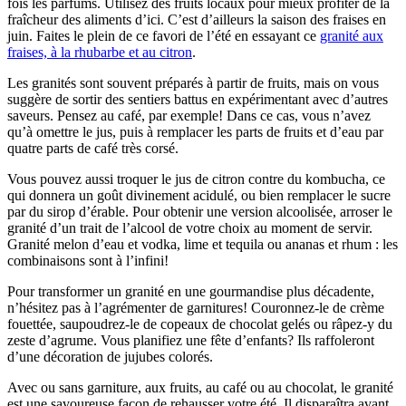
fois les parfums. Utilisez des fruits locaux pour mieux profiter de la
fraîcheur des aliments d’ici. C’est d’ailleurs la saison des fraises en
juin. Faites le plein de ce favori de l’été en essayant ce
granité aux
fraises, à la rhubarbe et au citron
.
Les granités sont souvent préparés à partir de fruits, mais on vous
suggère de sortir des sentiers battus en expérimentant avec d’autres
saveurs. Pensez au café, par exemple! Dans ce cas, vous n’avez
qu’à omettre le jus, puis à remplacer les parts de fruits et d’eau par
quatre parts de café très corsé.
Vous pouvez aussi troquer le jus de citron contre du kombucha, ce
qui donnera un goût divinement acidulé, ou bien remplacer le sucre
par du sirop d’érable. Pour obtenir une version alcoolisée, arroser le
granité d’un trait de l’alcool de votre choix au moment de servir.
Granité melon d’eau et vodka, lime et tequila ou ananas et rhum : les
combinaisons sont à l’infini!
Pour transformer un granité en une gourmandise plus décadente,
n’hésitez pas à l’agrémenter de garnitures! Couronnez-le de crème
fouettée, saupoudrez-le de copeaux de chocolat gelés ou râpez-y du
zeste d’agrume. Vous planifiez une fête d’enfants? Ils raffoleront
d’une décoration de jujubes colorés.
Avec ou sans garniture, aux fruits, au café ou au chocolat, le granité
est une savoureuse façon de rehausser votre été. Il disparaîtra avant