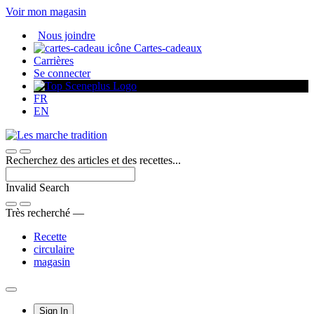
Passer
Voir mon magasin
au
Nous joindre
contenu
Cartes-cadeaux
Carrières
Se connecter
FR
EN
Recherchez des articles et des recettes...
Invalid Search
Submit
Très recherché —
Recette
circulaire
magasin
Main
Sign In