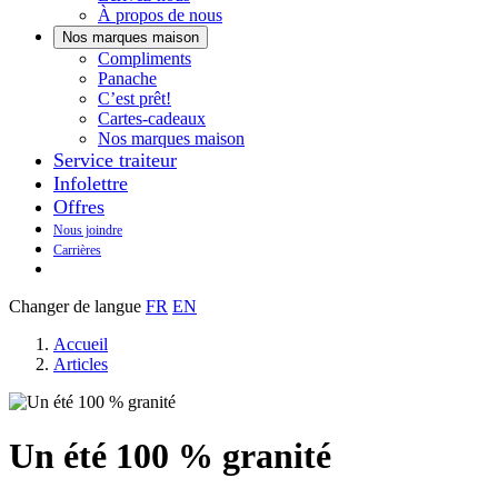
À propos de nous
Nos marques maison
Notre
Compliments
Découvrez
marque
Panache
Panache
Toujours
maison
C’est prêt!
bons.
qui
Cartes-cadeaux
Toujours
goûte
Nos marques maison
prêts
maison.
Service traiteur
à
Infolettre
manger.
Offres
Nous joindre
Carrières
Changer de langue
FR
EN
Accueil
Articles
Un été 100 % granité