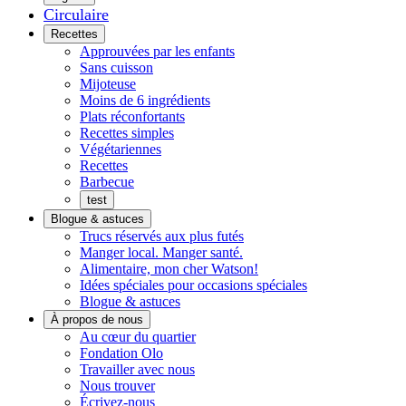
Circulaire
Menu
Recettes
Approuvées par les enfants
Sans cuisson
Mijoteuse
Moins de 6 ingrédients
Plats réconfortants
Recettes simples
Végétariennes
Recettes
Barbecue
test
Blogue & astuces
Trucs réservés aux plus futés
Manger local. Manger santé.
Alimentaire, mon cher Watson!
Idées spéciales pour occasions spéciales
Blogue & astuces
À propos de nous
Histoires
Au cœur du quartier
de
Fondation Olo
quartier
Travailler avec nous
Nous trouver
Écrivez-nous