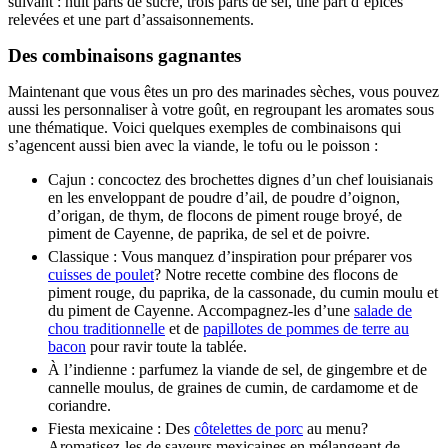
suivant : huit parts de sucre, trois parts de sel, une part d’épices
relevées et une part d’assaisonnements.
Des combinaisons gagnantes
Maintenant que vous êtes un pro des marinades sèches, vous pouvez
aussi les personnaliser à votre goût, en regroupant les aromates sous
une thématique. Voici quelques exemples de combinaisons qui
s’agencent aussi bien avec la viande, le tofu ou le poisson :
Cajun : concoctez des brochettes dignes d’un chef louisianais
en les enveloppant de poudre d’ail, de poudre d’oignon,
d’origan, de thym, de flocons de piment rouge broyé, de
piment de Cayenne, de paprika, de sel et de poivre.
Classique : Vous manquez d’inspiration pour préparer vos
cuisses de poulet
? Notre recette combine des flocons de
piment rouge, du paprika, de la cassonade, du cumin moulu et
du piment de Cayenne. Accompagnez-les d’une
salade de
chou traditionnelle
et de
papillotes de pommes de terre au
bacon
pour ravir toute la tablée.
À l’indienne : parfumez la viande de sel, de gingembre et de
cannelle moulus, de graines de cumin, de cardamome et de
coriandre.
Fiesta mexicaine : Des
côtelettes de porc
au menu?
Aromatisez-les de saveurs mexicaines en mélangeant de