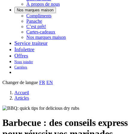
À propos de nous
Nos marques maison
Notre
Compliments
Découvrez
marque
Panache
Panache
Toujours
maison
C’est prêt!
bons.
qui
Cartes-cadeaux
Toujours
goûte
Nos marques maison
prêts
maison.
Service traiteur
à
Infolettre
manger.
Offres
Nous joindre
Carrières
Changer de langue
FR
EN
Accueil
Articles
Barbecue : des conseils express
pour réussir vos marinades