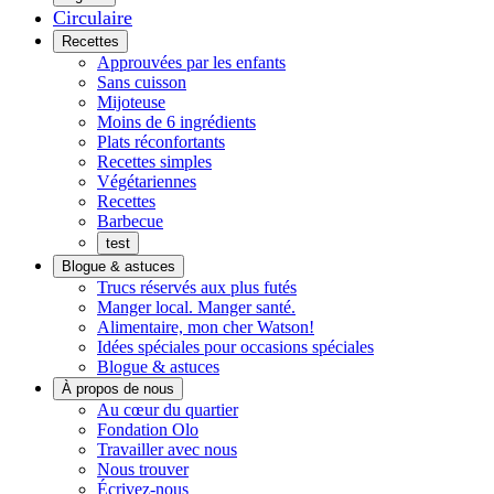
Circulaire
Menu
Recettes
Approuvées par les enfants
Sans cuisson
Mijoteuse
Moins de 6 ingrédients
Plats réconfortants
Recettes simples
Végétariennes
Recettes
Barbecue
test
Blogue & astuces
Trucs réservés aux plus futés
Manger local. Manger santé.
Alimentaire, mon cher Watson!
Idées spéciales pour occasions spéciales
Blogue & astuces
À propos de nous
Histoires
Au cœur du quartier
de
Fondation Olo
quartier
Travailler avec nous
Nous trouver
Écrivez-nous