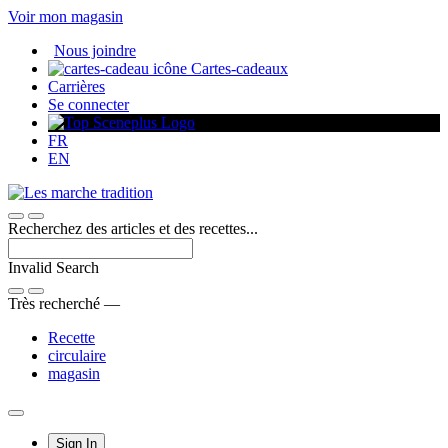
Passer
Voir mon magasin
au
Nous joindre
contenu
Cartes-cadeaux
Carrières
Se connecter
FR
EN
Recherchez des articles et des recettes...
Invalid Search
Submit
Très recherché —
Recette
circulaire
magasin
Main
Sign In