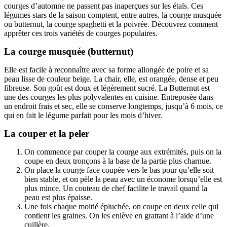
courges d’automne ne passent pas inaperçues sur les étals. Ces
légumes stars de la saison comptent, entre autres, la courge musquée
ou butternut, la courge spaghetti et la poivrée. Découvrez comment
apprêter ces trois variétés de courges populaires.
La courge musquée (butternut)
Elle est facile à reconnaître avec sa forme allongée de poire et sa
peau lisse de couleur beige. La chair, elle, est orangée, dense et peu
fibreuse. Son goût est doux et légèrement sucré. La Butternut est
une des courges les plus polyvalentes en cuisine. Entreposée dans
un endroit frais et sec, elle se conserve longtemps, jusqu’à 6 mois, ce
qui en fait le légume parfait pour les mois d’hiver.
La couper et la peler
On commence par couper la courge aux extrémités, puis on la
coupe en deux tronçons à la base de la partie plus charnue.
On place la courge face coupée vers le bas pour qu’elle soit
bien stable, et on pèle la peau avec un économe lorsqu’elle est
plus mince. Un couteau de chef facilite le travail quand la
peau est plus épaisse.
Une fois chaque moitié épluchée, on coupe en deux celle qui
contient les graines. On les enlève en grattant à l’aide d’une
cuillère.