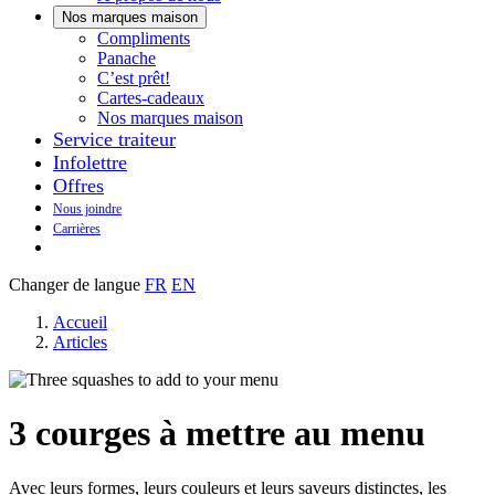
Nos marques maison
Notre
Compliments
Découvrez
marque
Panache
Panache
Toujours
maison
C’est prêt!
bons.
qui
Cartes-cadeaux
Toujours
goûte
Nos marques maison
prêts
maison.
Service traiteur
à
Infolettre
manger.
Offres
Nous joindre
Carrières
Changer de langue
FR
EN
Accueil
Articles
3 courges à mettre au menu
Avec leurs formes, leurs couleurs et leurs saveurs distinctes, les