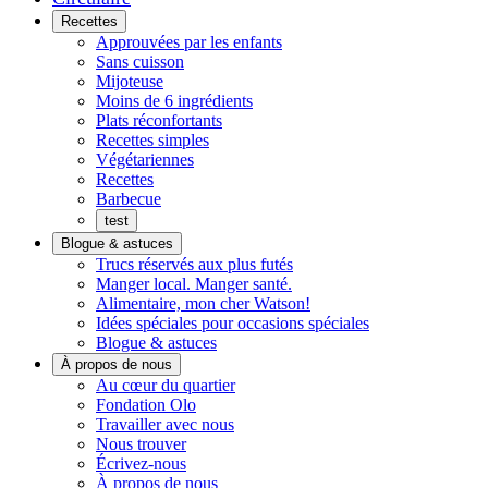
Menu
Recettes
Approuvées par les enfants
Sans cuisson
Mijoteuse
Moins de 6 ingrédients
Plats réconfortants
Recettes simples
Végétariennes
Recettes
Barbecue
test
Blogue & astuces
Trucs réservés aux plus futés
Manger local. Manger santé.
Alimentaire, mon cher Watson!
Idées spéciales pour occasions spéciales
Blogue & astuces
À propos de nous
Histoires
Au cœur du quartier
de
Fondation Olo
quartier
Travailler avec nous
Nous trouver
Écrivez-nous
À propos de nous