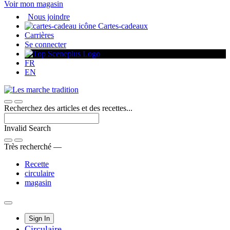
Voir mon magasin
Passer
Nous joindre
au
Cartes-cadeaux
contenu
Carrières
Se connecter
FR
EN
Recherchez des articles et des recettes...
Invalid Search
Submit
Très recherché —
Recette
circulaire
magasin
Main
Sign In
Circulaire