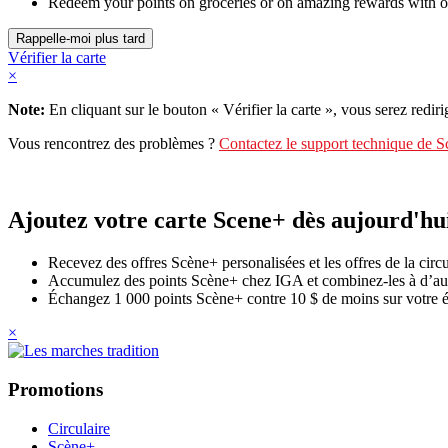
Redeem your points on groceries or on amazing rewards with o
Vérifier la carte
×
Note:
En cliquant sur le bouton « Vérifier la carte », vous serez rediri
Vous rencontrez des problèmes ?
Contactez le support technique de 
Ajoutez votre carte Scene+ dès aujourd'hu
Recevez des offres Scène+ personalisées et les offres de la circ
Accumulez des points Scène+ chez IGA et combinez-les à d’autr
Échangez 1 000 points Scène+ contre 10 $ de moins sur votre é
×
Promotions
Circulaire
Scène+