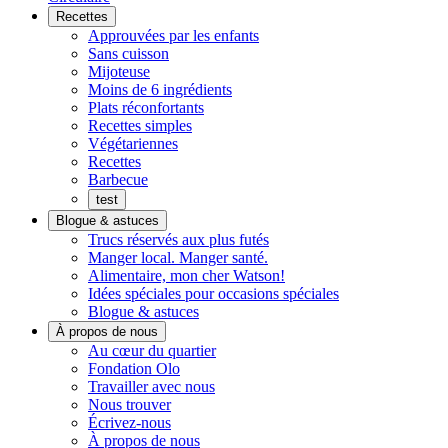
Menu
Recettes
Approuvées par les enfants
Sans cuisson
Mijoteuse
Moins de 6 ingrédients
Plats réconfortants
Recettes simples
Végétariennes
Recettes
Barbecue
test
Blogue & astuces
Trucs réservés aux plus futés
Manger local. Manger santé.
Alimentaire, mon cher Watson!
Idées spéciales pour occasions spéciales
Blogue & astuces
À propos de nous
Histoires
Au cœur du quartier
de
Fondation Olo
quartier
Travailler avec nous
Nous trouver
Écrivez-nous
À propos de nous