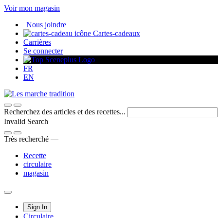
Passer
Voir mon magasin
au
Nous joindre
contenu
Cartes-cadeaux
Carrières
Se connecter
FR
EN
Recherchez des articles et des recettes...
Invalid Search
Submit
Très recherché —
Recette
circulaire
magasin
Main
Sign In
Circulaire