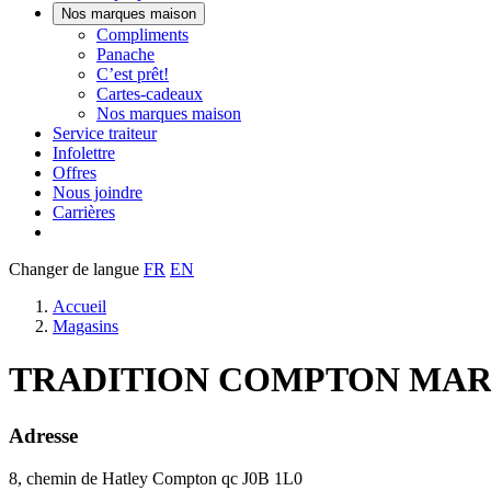
Nos marques maison
Notre
Compliments
Découvrez
marque
Panache
Panache
Toujours
maison
C’est prêt!
bons.
qui
Cartes-cadeaux
Toujours
goûte
Nos marques maison
prêts
maison.
Service traiteur
à
Infolettre
manger.
Offres
Nous joindre
Carrières
Changer de langue
FR
EN
Accueil
Magasins
TRADITION COMPTON MA
Adresse
8, chemin de Hatley
Compton
qc
J0B 1L0