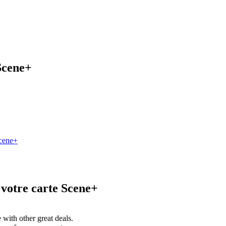
 Scene+
Scene+
 votre carte Scene+
with other great deals.