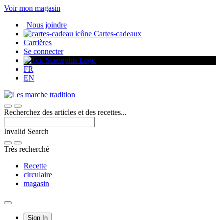
Passer
Voir mon magasin
au
Nous joindre
contenu
Cartes-cadeaux
Carrières
Se connecter
FR
EN
Recherchez des articles et des recettes...
Invalid Search
Submit
Très recherché —
Recette
circulaire
magasin
Main
Sign In