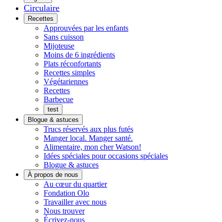
Circulaire
Menu
Recettes
Approuvées par les enfants
Sans cuisson
Mijoteuse
Moins de 6 ingrédients
Plats réconfortants
Recettes simples
Végétariennes
Recettes
Barbecue
test
Blogue & astuces
Trucs réservés aux plus futés
Manger local. Manger santé.
Alimentaire, mon cher Watson!
Idées spéciales pour occasions spéciales
Blogue & astuces
À propos de nous
Histoires
Au cœur du quartier
de
Fondation Olo
quartier
Travailler avec nous
Nous trouver
Écrivez-nous