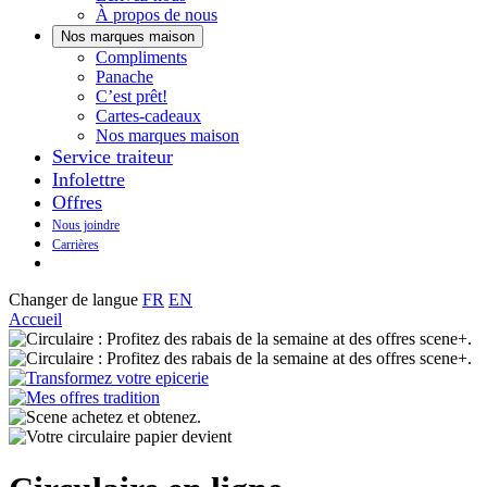
À propos de nous
Nos marques maison
Notre
Compliments
Découvrez
marque
Panache
Panache
Toujours
maison
C’est prêt!
bons.
qui
Cartes-cadeaux
Toujours
goûte
Nos marques maison
prêts
maison.
Service traiteur
à
Infolettre
manger.
Offres
Nous joindre
Carrières
Changer de langue
FR
EN
Accueil