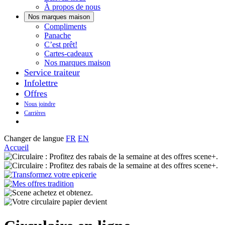
À propos de nous
Nos marques maison
Notre
Compliments
Découvrez
marque
Panache
Panache
Toujours
maison
C’est prêt!
bons.
qui
Cartes-cadeaux
Toujours
goûte
Nos marques maison
prêts
maison.
Service traiteur
à
Infolettre
manger.
Offres
Nous joindre
Carrières
Changer de langue
FR
EN
Accueil