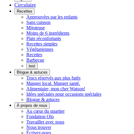
Circulaire
Menu
Recettes
Approuvées par les enfants
Sans cuisson
Mijoteuse
Moins de 6 ingrédients
Plats réconfortants
Recettes simples
Végétariennes
Recettes
Barbecue
test
Blogue & astuces
Trucs réservés aux plus futés
Manger local. Manger santé.
Alimentaire, mon cher Watson!
Idées spéciales pour occasions spéciales
Blogue & astuces
À propos de nous
Histoires
Au cœur du quartier
de
Fondation Olo
quartier
Travailler avec nous
Nous trouver
Écrivez-nous