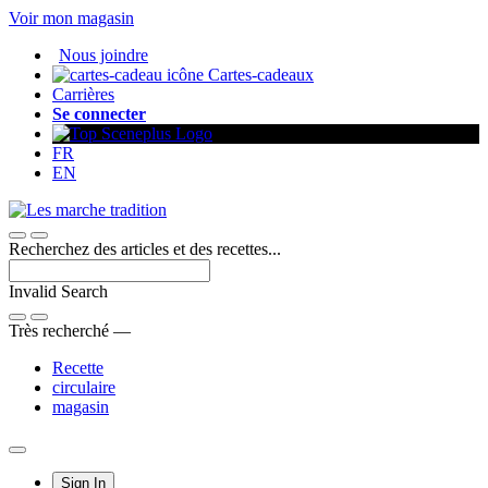
Passer
Voir mon magasin
au
Nous joindre
contenu
Cartes-cadeaux
Carrières
Se connecter
FR
EN
Recherchez des articles et des recettes...
Invalid Search
Submit
Très recherché —
Recette
circulaire
magasin
Main
Sign In