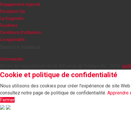
Engagement régional
Fondation Olo
La Guignolée
FoodHero
Conditions d’utilisation
Loi applicable
Service traiteur
Commander
Droits de reproduction et de diffusion @ Sobeys inc., 2026.
poli
Cookie et politique de confidentialité
Nous utilisons des cookies pour créer l'expérience de site Web l
consultez notre page de politique de confidentialité.
Apprendre 
Fermer