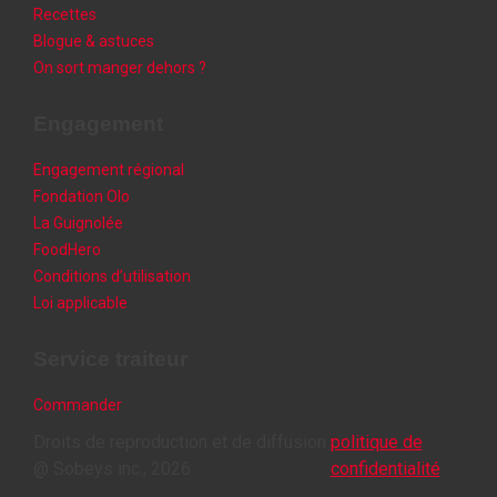
Recettes
Blogue & astuces
On sort manger dehors ?
Engagement
Engagement régional
Fondation Olo
La Guignolée
FoodHero
Conditions d’utilisation
Loi applicable
Service traiteur
Commander
Droits de reproduction et de diffusion
politique de
@ Sobeys inc., 2026.
confidentialité