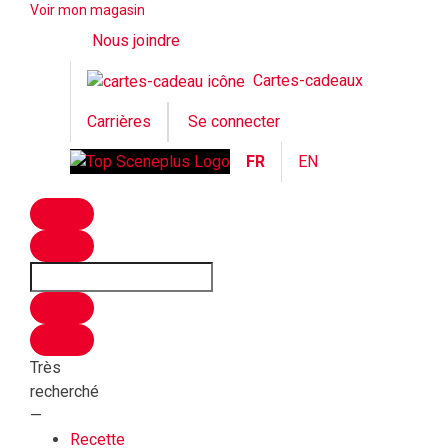
Voir mon magasin
Nous joindre
Cartes-cadeaux
Carrières
Se connecter
FR
EN
Recherchez
des
articles
et
des
recettes...
Très
recherché
—
Recette