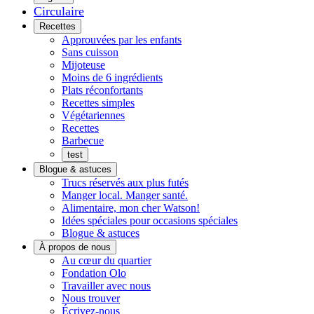
Circulaire
Menu
Recettes
Approuvées par les enfants
Sans cuisson
Mijoteuse
Moins de 6 ingrédients
Plats réconfortants
Recettes simples
Végétariennes
Recettes
Barbecue
test
Blogue & astuces
Trucs réservés aux plus futés
Manger local. Manger santé.
Alimentaire, mon cher Watson!
Idées spéciales pour occasions spéciales
Blogue & astuces
À propos de nous
Histoires
Au cœur du quartier
de
Fondation Olo
quartier
Travailler avec nous
Nous trouver
Écrivez-nous