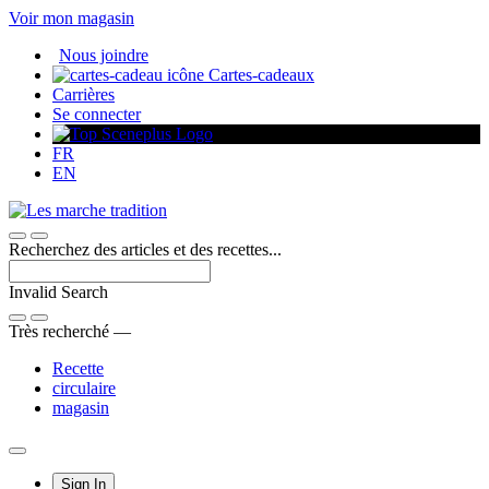
Passer
Voir mon magasin
au
Nous joindre
contenu
Cartes-cadeaux
Carrières
Se connecter
FR
EN
Recherchez des articles et des recettes...
Invalid Search
Submit
Très recherché —
Recette
circulaire
magasin
Main
Sign In